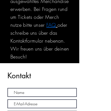
ausgewähltes Merchandise
erwerben. Bei Fragen rund
um Tickets oder Merch
nutze bitte unser
FAQ
oder
schreibe uns über das
Kontaktformular nebenan.
Wir freuen uns über deinen
Besuch!
Kontakt